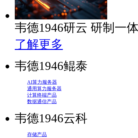
韦德1946研云 研制
了解更多
韦德1946鲲泰
AI算力服务器
通用算力服务器
计算终端产品
数据通信产品
韦德1946云科
存储产品