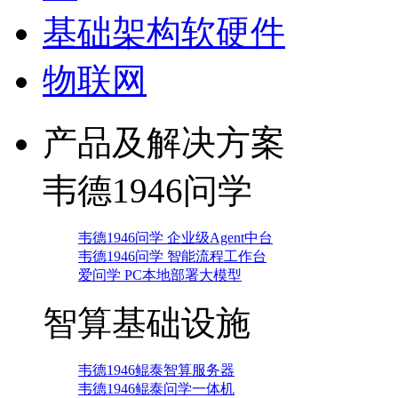
基础架构软硬件
物联网
产品及解决方案
韦德1946问学
韦德1946问学 企业级Agent中台
韦德1946问学 智能流程工作台
爱问学 PC本地部署大模型
智算基础设施
韦德1946鲲泰智算服务器
韦德1946鲲泰问学一体机