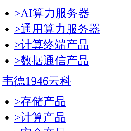
>AI算力服务器
>通用算力服务器
>计算终端产品
>数据通信产品
韦德1946云科
>存储产品
>计算产品