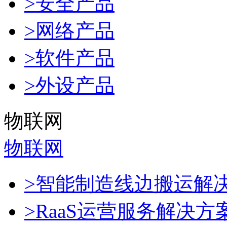
>安全产品
>网络产品
>软件产品
>外设产品
物联网
物联网
>智能制造线边搬运解
>RaaS运营服务解决方